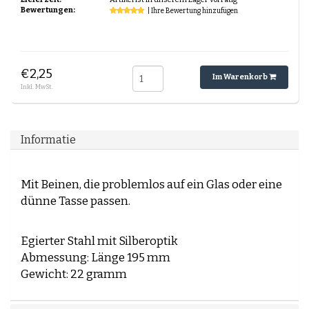
Espresso-rub
Bewertungen:
| Ihre Bewertung hinzufügen
Peppermint Mocha
Lebkuchen Latte
Zimt Latte
Schichtkaffee
€2,25
Im Warenkorb
Desserts und Gebäck mit Kaffee
Inkl. MwSt.
Informatie
Mit Beinen, die problemlos auf ein Glas oder eine
dünne Tasse passen.
Egierter Stahl mit Silberoptik
Abmessung: Länge 195 mm
Gewicht: 22 gramm