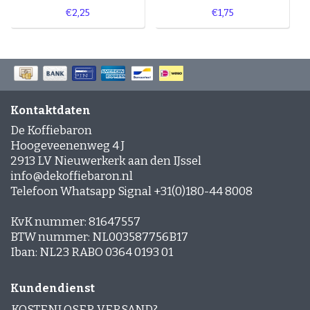
€2,25
€1,75
Kontaktdaten
De Koffiebaron
Hoogeveenenweg 4 J
2913 LV Nieuwerkerk aan den IJssel
info@dekoffiebaron.nl
Telefoon Whatsapp Signal +31(0)180-44 8008
KvK nummer: 81647557
BTW nummer: NL003587756B17
Iban: NL23 RABO 0364 0193 01
Kundendienst
KOSTENLOSER VERSAND?