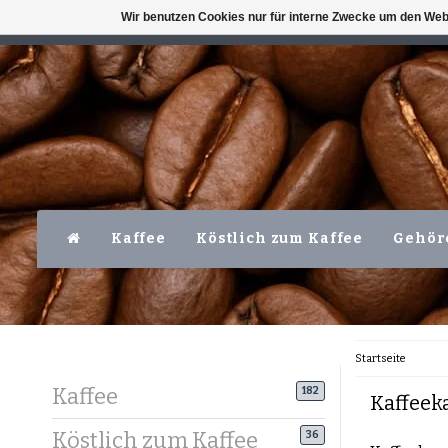
Wir benutzen Cookies nur für interne Zwecke um den Web
VERFÜGBAR MO-FR VOR 16 UHR
LEVER
Kaffee
Köstlich zum Kaffee
Gehör
Startseite
Kaffee
182
Kaffeek
Köstlich zum Kaffee
36