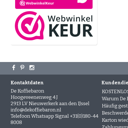
Wir arbeit
sich warte
Kontaktdaten
Kundendie
De Koffiebaron
KOSTENLO
Hoogeveenenweg 4 J
Warum De K
2913 LV Nieuwerkerk aan den IJssel
Häufig gest
info@dekoffiebaron.nl
Beschwerd
Telefoon Whatsapp Signal +31(0)180-44
Karton wie
8008
Zahlungsm