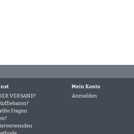
en mit zuverlässigen Lieferpartnern – damit dein Liebling
n lässt.
nst
Mein Konto
SER VERSAND?
Anmelden
offiebaron?
ellte Fragen
en?
derverwenden
ethode