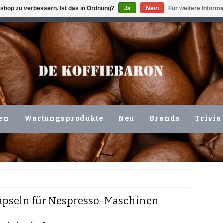
shop zu verbessern. Ist das in Ordnung?
Ja
Nein
Für weitere Inform
ING VOLGENDE WERKDAG !!!
ODER ABHOLUNG IN DEN N
en
Wartungsprodukte
Neu
Brands
Trivia
apseln für Nespresso-Maschinen