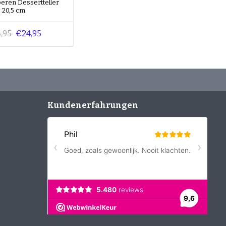
oeren Dessertteller
20,5 cm
,95
€24,95
Kundenerfahrungen