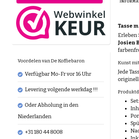
INFORMA
Tasse mi
Erleben 
Josien 
farbenf
Voordelen van De Koffiebaron
Kunst mi
Jede Tas
Verfügbar Mo-Fr vor 16 Uhr
originel
Levering volgende werkdag !!!
Produktde
Set
Oder Abholung in den
Inh
Por
Niederlanden
Spü
Nac
+31 180 44 8008
Ink