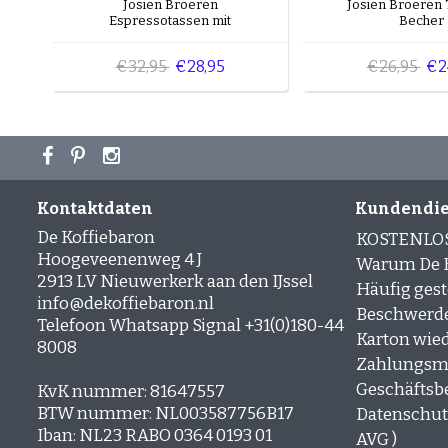
Josien Broeren
Josien Broeren 
Espressotassen mit
Becher
Untertassen
€32,95
€28,95
€26,95
€2
Kontaktdaten
Kundendie
De Koffiebaron
KOSTENLO
Hoogeveenenweg 4 J
Warum De K
2913 LV Nieuwerkerk aan den IJssel
Häufig gest
info@dekoffiebaron.nl
Beschwerd
Telefoon Whatsapp Signal +31(0)180-44
Karton wie
8008
Zahlungsm
Geschäftsb
KvK nummer: 81647557
BTW nummer: NL003587756B17
Datenschutz
Iban: NL23 RABO 0364 0193 01
AVG )