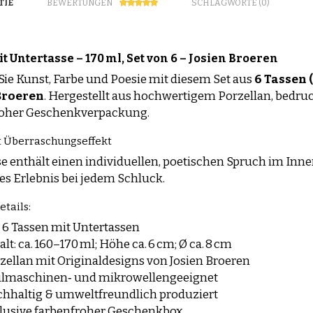
TIE
BEWERTUNGEN
SCHLAGWORTE (0)
t Untertasse – 170 ml, Set von 6 – Josien Broeren
Sie Kunst, Farbe und Poesie mit diesem Set aus
6 Tassen 
Broeren
. Hergestellt aus hochwertigem Porzellan, bedruc
roher Geschenkverpackung.
t Überraschungseffekt
se enthält einen individuellen, poetischen Spruch im Innere
les Erlebnis bei jedem Schluck.
tails:
: 6 Tassen mit Untertassen
alt: ca. 160–170 ml; Höhe ca. 6 cm; Ø ca. 8 cm
zellan mit Originaldesigns von Josien Broeren
lmaschinen‑ und mikrowellengeeignet
hhaltig & umweltfreundlich produziert
lusive farbenfroher Geschenkbox