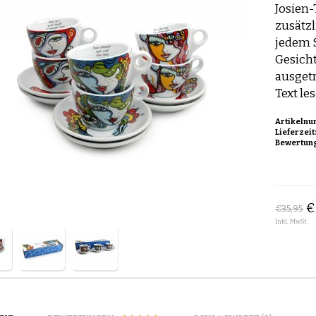
Josien-
zusätzl
jedem 
Gesicht
ausget
Text le
Artikelnu
Lieferzeit
Bewertun
€
€35,95
Inkl. MwSt.