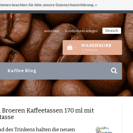
ationen beachten Sie bitte unsere Datenschutzerklärung. »
IEDERLANDEN
+31 180 44 8008
Deutsch
anmelden
|
Kundenkonto anlegen
WARENKORB
0
Produkte
Kaffee Blog
n Broeren
Kaffeetassen 170 ml mit
tasse
d des Trinkens halten die neuen