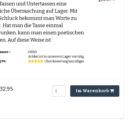
Tassen und Untertassen eine
iche Überraschung auf Lager. Mit
Schluck bekommt man Worte zu
. Hat man die Tasse einmal
runken, kann man einen poetischen
sen. Auf diese Weise ist
mmer::
24550
:
Artikel ist in unserem Lager vorrätig
gen:
| Ihre Bewertung hinzufügen
32,95
Im Warenkorb