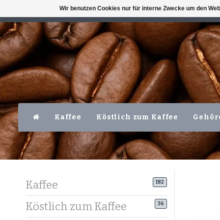
Wir benutzen Cookies nur für interne Zwecke um den Web
VERFÜGBAR MO-FR VOR 16 UHR
LEVER
Kaffee
Köstlich zum Kaffee
Gehör
Kaffee
182
Köstlich zum Kaffee
36