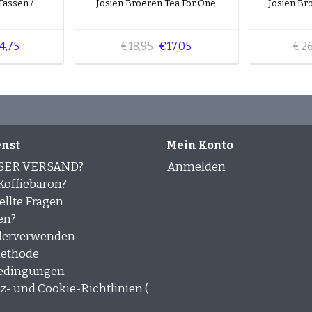
Tassen /
Josien Broeren Tea For One
Josien Br
4,75
€18,95
€17,05
€26
nst
Mein Konto
SER VERSAND?
Anmelden
offiebaron?
ellte Fragen
en?
derverwenden
ethode
edingungen
- und Cookie-Richtlinien (