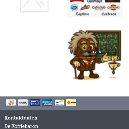
Espresso-rub
Peppermint Mocha
Lebkuchen Latte
Zimt Latte
Schichtkaffee
Desserts und Gebäck mit Kaffee
TRIVIA
Kontaktdaten
De Koffiebaron