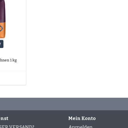
ohnen 1 kg
nst
Mein Konto
SER VERSAND?
Anmelden