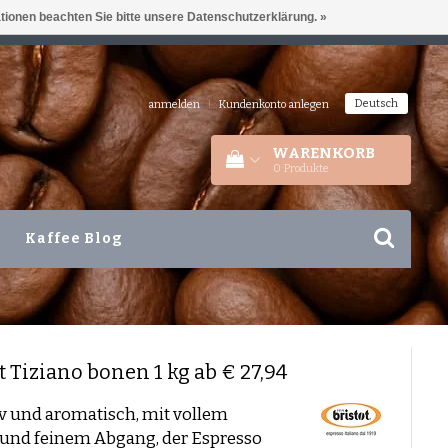
ationen beachten Sie bitte unsere Datenschutzerklärung. »
IEDERLANDEN
+31 180 44 8008
Deutsch
anmelden
|
Kundenkonto anlegen
WARENKORB
0
Produkte
Kaffee Blog
t
Tiziano bonen 1 kg ab € 27,94
v und aromatisch, mit vollem
 und feinem Abgang, der Espresso