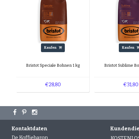
Kaufen
Kaufen
Bristot Speciale Bohnen 1 kg
Bristot Sublime B
€28,80
€31,80
Kontaktdaten
Kundendie
De Koffiebaron
KOSTENLO