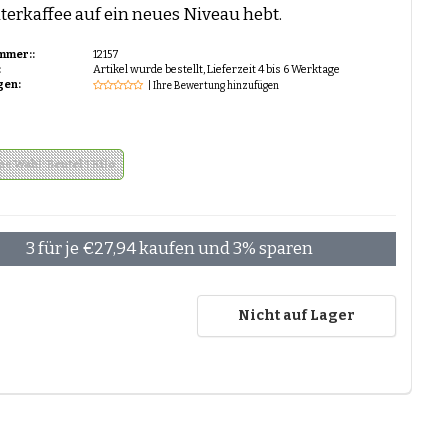
lterkaffee auf ein neues Niveau hebt.
mmer::
12157
:
Artikel wurde bestellt, Lieferzeit 4 bis 6 Werktage
gen:
| Ihre Bewertung hinzufügen
ne Wahl: Beutel 1 Kilo
3 für je €27,94 kaufen und 3% sparen
0
Nicht auf Lager