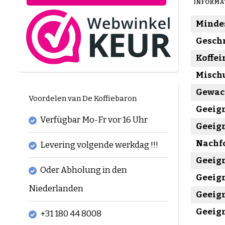
INFORMA
Mindes
Gesch
Koffei
Misch
Gewac
Voordelen van De Koffiebaron
Geeign
Verfügbar Mo-Fr vor 16 Uhr
Geeign
Nachfo
Levering volgende werkdag !!!
Geeign
Oder Abholung in den
Geeign
Niederlanden
Geeign
Geeign
+31 180 44 8008