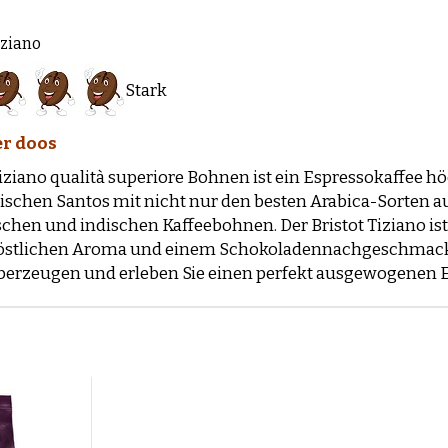
iziano
Stark
er doos
Tiziano qualità superiore Bohnen ist ein Espressokaffee h
nischen Santos mit nicht nur den besten Arabica-Sorten 
schen und indischen Kaffeebohnen. Der Bristot Tiziano ist
stlichen Aroma und einem Schokoladennachgeschmack. La
berzeugen und erleben Sie einen perfekt ausgewogenen E