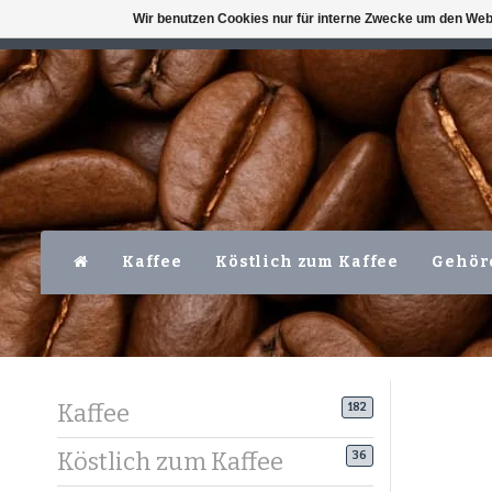
Wir benutzen Cookies nur für interne Zwecke um den Web
VERFÜGBAR MO-FR VOR 16 UHR
LEVER
Kaffee
Köstlich zum Kaffee
Gehör
Kaffee
182
Köstlich zum Kaffee
36