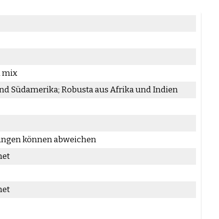
a mix
und Südamerika; Robusta aus Afrika und Indien
rungen können abweichen
net
net