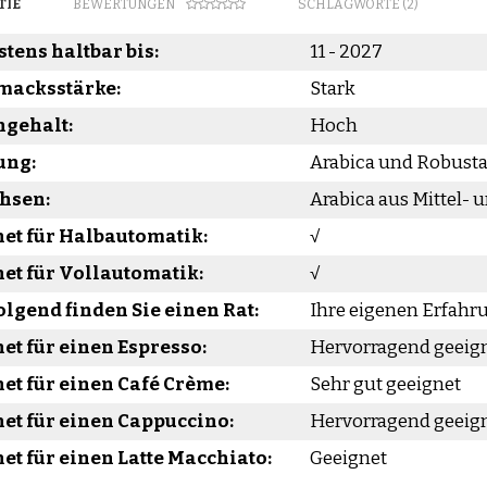
TIE
BEWERTUNGEN
SCHLAGWORTE (2)
tens haltbar bis:
11 - 2027
macksstärke:
Stark
ngehalt:
Hoch
ung:
Arabica und Robust
hsen:
Arabica aus Mittel- 
et für Halbautomatik:
√
et für Vollautomatik:
√
lgend finden Sie einen Rat:
Ihre eigenen Erfah
et für einen Espresso:
Hervorragend geeig
et für einen Café Crème:
Sehr gut geeignet
et für einen Cappuccino:
Hervorragend geeig
et für einen Latte Macchiato:
Geeignet