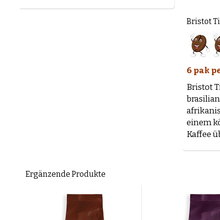
Bristot T
6 pak p
Bristot 
brasilia
afrikani
einem kö
Kaffee ü
Ergänzende Produkte