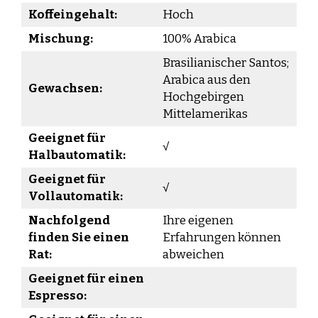
Koffeingehalt:
Hoch
Mischung:
100% Arabica
Brasilianischer Santos;
Arabica aus den
Gewachsen:
Hochgebirgen
Mittelamerikas
Geeignet für
√
Halbautomatik:
Geeignet für
√
Vollautomatik:
Nachfolgend
Ihre eigenen
finden Sie einen
Erfahrungen können
Rat:
abweichen
Geeignet für einen
Espresso: