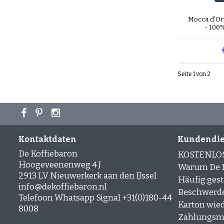
Mocca d'Or 
- 100%
Seite 1 von 2
Kontaktdaten
Kundendie
De Koffiebaron
KOSTENLO
Hoogeveenenweg 4 J
Warum De K
2913 LV Nieuwerkerk aan den IJssel
Häufig gest
info@dekoffiebaron.nl
Beschwerd
Telefoon Whatsapp Signal +31(0)180-44
Karton wie
8008
Zahlungsm