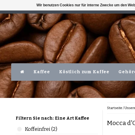
Wir benutzen Cookies nur für interne Zwecke um den Web
VERFÜGBAR MO-FR VOR 16 UHR
LEVER
Kaffee
Köstlich zum Kaffee
Gehör
Startseite
/
Unser
Filtern Sie nach: Eine Art Kaffee
Mocca d'
Koffeinfrei (2)