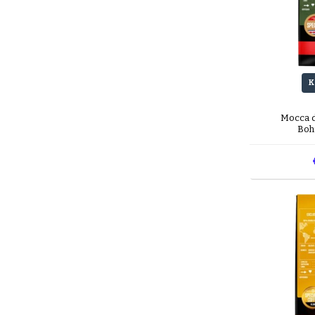
K
Mocca d
Boh