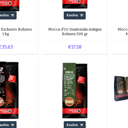
aufen
Kaufen
 Exclusivo Bohnen
Mocca d'Or Guatemala Antigua
Mocca
1 kg
Bohnen 500 gr
M
€35,63
€17,58
aufen
Kaufen