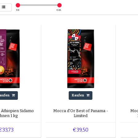
€
0
€
45
aufen
Kaufen
 Äthiopien Sidamo
Mocca d'Or Best of Panama -
Mocc
hnen 1 kg
Limited
€33,73
€39,50