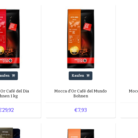
aufen
Kaufen
Or Café del Dia
Mocca d'Or Café del Mundo
Mocc
hnen 1 kg
Bohnen
€29,92
€7,93