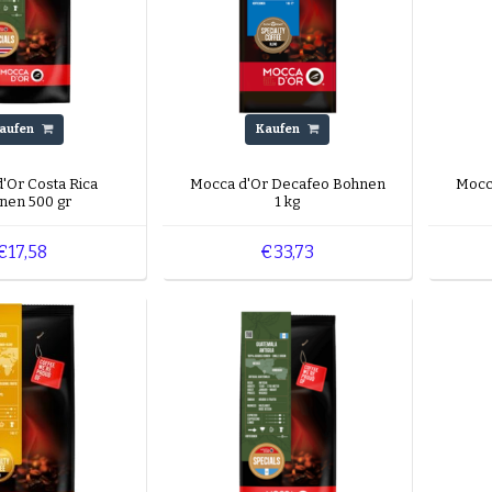
aufen
Kaufen
'Or Costa Rica
Mocca d'Or Decafeo Bohnen
Mocc
nen 500 gr
1 kg
€17,58
€33,73