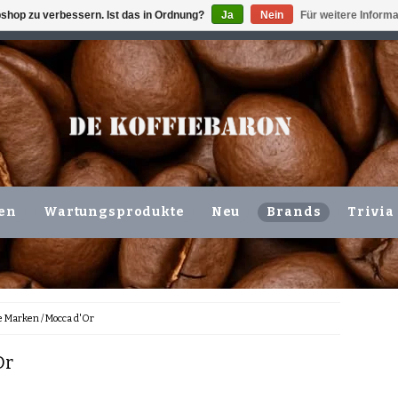
shop zu verbessern. Ist das in Ordnung?
Ja
Nein
Für weitere Inform
ING VOLGENDE WERKDAG !!!
ODER ABHOLUNG IN DEN N
en
Wartungsprodukte
Neu
Brands
Trivia
e Marken
/
Mocca d'Or
Or