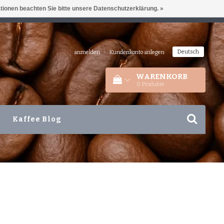
ationen beachten Sie bitte unsere Datenschutzerklärung. »
IEDERLANDEN
+31 180 44 8008
Deutsch
anmelden
|
Kundenkonto anlegen
WARENKORB
0
Produkte
Kaffee Blog