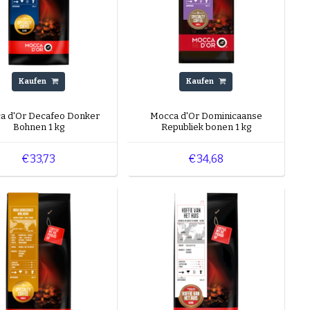
Kaufen
Kaufen
a d'Or Decafeo Donker
Mocca d'Or Dominicaanse
Bohnen 1 kg
Republiek bonen 1 kg
€33,73
€34,68