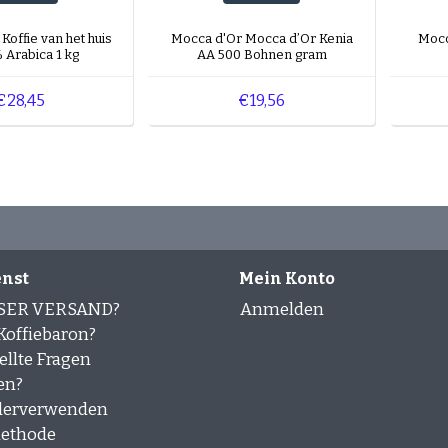
Koffie van het huis
Mocca d'Or Mocca d’Or Kenia
Mocc
 Arabica 1 kg
AA 500 Bohnen gram
€28,45
€19,56
nst
Mein Konto
SER VERSAND?
Anmelden
offiebaron?
ellte Fragen
en?
derverwenden
ethode