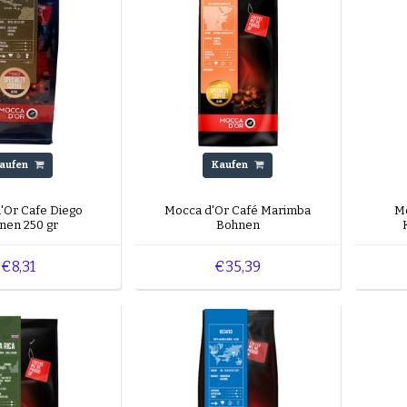
aufen
Kaufen
'Or Cafe Diego
Mocca d'Or Café Marimba
M
nen 250 gr
Bohnen
€8,31
€35,39