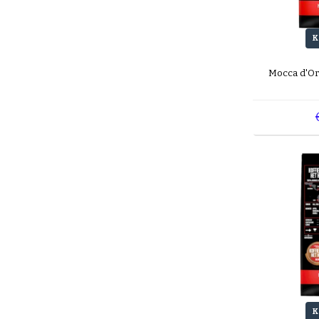
K
Mocca d'Or
K