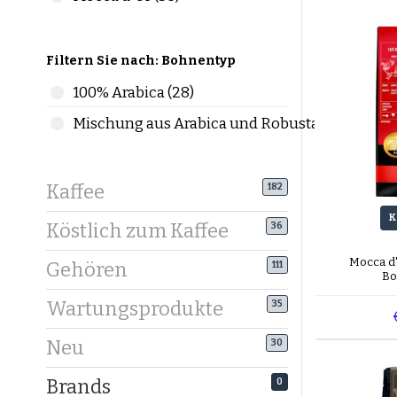
Filtern Sie nach: Bohnentyp
100% Arabica (28)
Mischung aus Arabica und Robusta (8)
Kaffee
182
K
Köstlich zum Kaffee
36
Mocca d'
Gehören
111
Bo
Wartungsprodukte
35
Neu
30
Brands
0