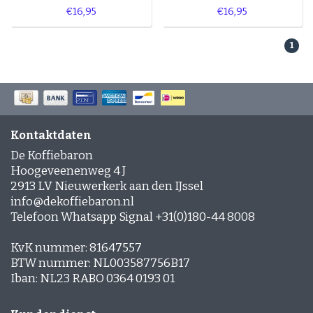
€16,95
€16,95
1
Kontaktdaten
De Koffiebaron
Hoogeveenenweg 4 J
2913 LV Nieuwerkerk aan den IJssel
info@dekoffiebaron.nl
Telefoon Whatsapp Signal +31(0)180-44 8008
KvK nummer: 81647557
BTW nummer: NL003587756B17
Iban: NL23 RABO 0364 0193 01