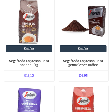
Espresso-rub
Peppermint Mocha
Lebkuchen Latte
Zimt Latte
Schichtkaffee
Desserts und Gebäck mit Kaffee
Kaufen
Kaufen
Segafredo Espresso Casa
Segafredo Espresso Casa
bohnen 1 kg
gemahlenen Kaffee
€15,10
€4,95