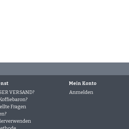
nst
Mein Konto
SER VERSAND?
Anmelden
offiebaron?
ellte Fragen
en?
derverwenden
ethode