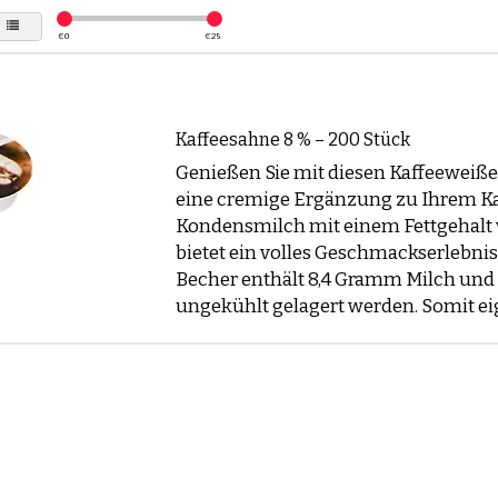
€
0
€
25
Kaffeesahne 8 % – 200 Stück
Genießen Sie mit diesen Kaffeeweiß
eine cremige Ergänzung zu Ihrem Ka
Kondensmilch mit einem Fettgehalt 
bietet ein volles Geschmackserlebnis.
Becher enthält 8,4 Gramm Milch und
ungekühlt gelagert werden. Somit e