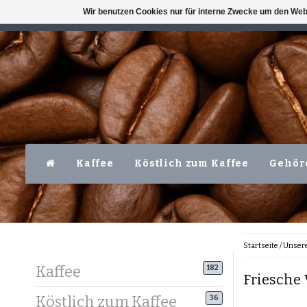
Wir benutzen Cookies nur für interne Zwecke um den Web
VERFÜGBAR MO-FR VOR 16 UHR
LEVER
Kaffee
Köstlich zum Kaffee
Gehör
Startseite
/
Unser
Kaffee
182
Friesche 
Köstlich zum Kaffee
36