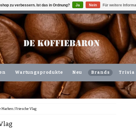
shop zu verbessern. Ist das in Ordnung?
Ja
Nein
Für weitere Inform
ING VOLGENDE WERKDAG !!!
ODER ABHOLUNG IN DEN N
en
Wartungsprodukte
Neu
Brands
Trivia
e Marken
/
Friesche Vlag
Vlag