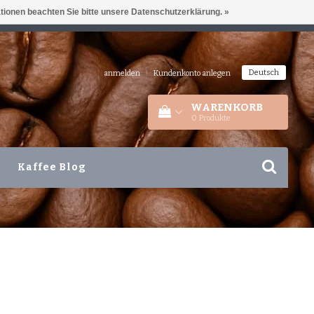
ationen beachten Sie bitte unsere Datenschutzerklärung. »
IEDERLANDEN
+31 180 44 8008
Deutsch
anmelden
|
Kundenkonto anlegen
WARENKORB
0
Produkte
Kaffee Blog