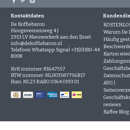
Kontaktdaten
Kundendie
De Koffiebaron
KOSTENLO
Hoogeveenenweg 4 J
Warum De K
2913 LV Nieuwerkerk aan den IJssel
Häufig gest
info@dekoffiebaron.nl
Beschwerd
Telefoon Whatsapp Signal +31(0)180-44
Karton wie
8008
Zahlungsm
Geschäftsb
KvK nummer: 81647557
BTW nummer: NL003587756B17
Datenschutz
Iban: NL23 RABO 0364 0193 01
AVG )
Seitenverze
Geschäfts
reviews
Kaffee Blog