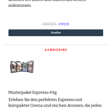
ankommen.
kontaktieren.
Wir werden uns dann schnellstmöglich mit
Ihnen in Verbindung setzen.
€103,35
€99,95
Kaufen
AANBIEDING
Musterpaket Espresso 4 kg
Erleben Sie den perfekten Espresso mit
kompakter Crema und reichen Aromen, die jeden