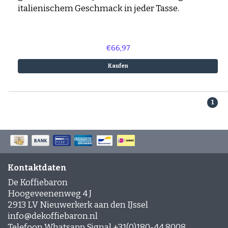
italienischem Geschmack in jeder Tasse.
€66,97
Kaufen
1
Kontaktdaten
De Koffiebaron
Hoogeveenenweg 4 J
2913 LV Nieuwerkerk aan den IJssel
info@dekoffiebaron.nl
Telefoon Whatsapp Signal +31(0)180-44 8008