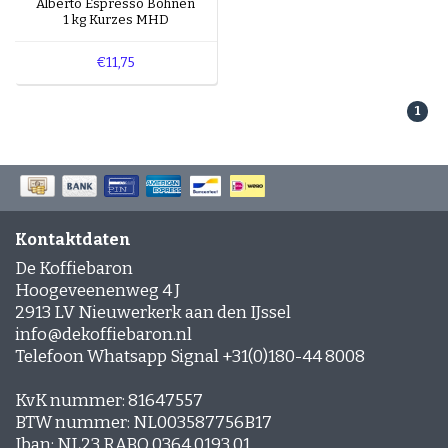
Alberto Espresso Bohnen
bald verbrauchst.
Espresso-rub
1 kg Kurzes MHD
Peppermint Mocha
Hinweis:
Siehst du die Meldung
"Keine Produkte
Lebkuchen Latte
€11,75
gefunden..."
? Dann haben wir derzeit keinen
Zimt Latte
Kaffee mit kurzem MHD. Aber keine Sorge –
Schichtkaffee
1
regelmäßig reinschauen lohnt sich!
Desserts und Gebäck mit Kaffee
Kontaktdaten
De Koffiebaron
Hoogeveenenweg 4 J
2913 LV Nieuwerkerk aan den IJssel
info@dekoffiebaron.nl
Telefoon Whatsapp Signal +31(0)180-44 8008
KvK nummer: 81647557
BTW nummer: NL003587756B17
Iban: NL23 RABO 0364 0193 01