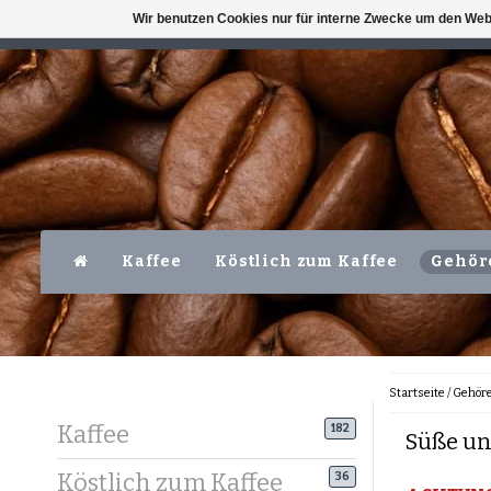
Wir benutzen Cookies nur für interne Zwecke um den Web
VERFÜGBAR MO-FR VOR 16 UHR
LEVER
Kaffee
Köstlich zum Kaffee
Gehör
Startseite
/
Gehör
Kaffee
182
Süße un
Köstlich zum Kaffee
36