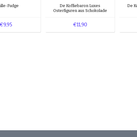
ille-Fudge
De Koffiebaron Luxes
De K
Osterfiguren aus Schokolade
€9,95
€11,90