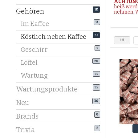
ACHTUNG
heiß werd
Gehören
111
nehmen. Wi
Veredeln 
Im Kaffee
14
Butterkeks
geschmack
Köstlich neben Kaffee
36
Überrasche
Geschirr
5
Erwarten 
Löffel
20
Kaffeekek
Ihrem sch
Wartung
35
Kaffeekek
Wartungsprodukte
35
Warum Kaf
Neu
Von Schok
30
über 15 v
Brands
0
denen jede
Trivia
2