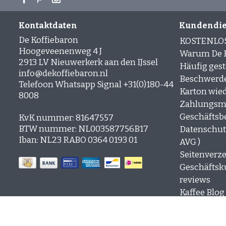
Kontaktdaten
Kundendie
De Koffiebaron
KOSTENLO
Hoogeveenenweg 4 J
Warum De K
2913 LV Nieuwerkerk aan den IJssel
Häufig gest
info@dekoffiebaron.nl
Beschwerd
Telefoon Whatsapp Signal +31(0)180-44
Karton wie
8008
Zahlungsm
Geschäftsb
KvK nummer: 81647557
BTW nummer: NL003587756B17
Datenschutz
Iban: NL23 RABO 0364 0193 01
AVG )
Seitenverze
Geschäfts
reviews
Kaffee Blog