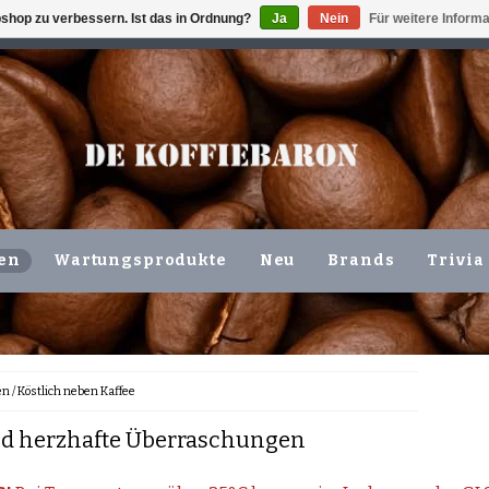
shop zu verbessern. Ist das in Ordnung?
Ja
Nein
Für weitere Inform
ING VOLGENDE WERKDAG !!!
ODER ABHOLUNG IN DEN N
en
Wartungsprodukte
Neu
Brands
Trivia
en
/
Köstlich neben Kaffee
d herzhafte Überraschungen