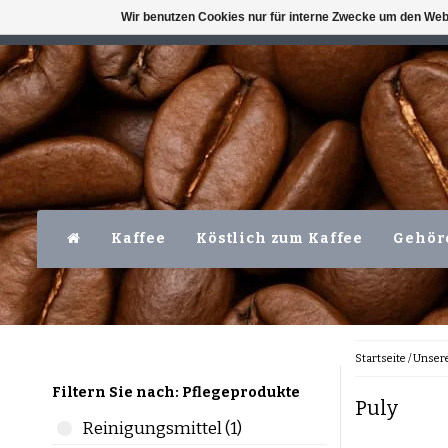
Wir benutzen Cookies nur für interne Zwecke um den Web
VERFÜGBAR MO-FR VOR 16 UHR
LEVER
Kaffee
Köstlich zum Kaffee
Gehör
Startseite
/
Unser
Filtern Sie nach: Pflegeprodukte
Puly
Reinigungsmittel (1)