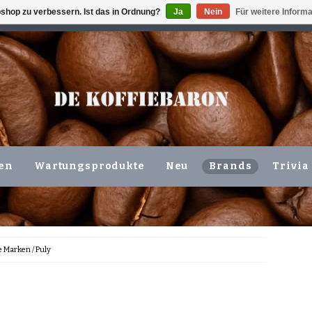
shop zu verbessern. Ist das in Ordnung?
Ja
Nein
Für weitere Inform
ING VOLGENDE WERKDAG !!!
ODER ABHOLUNG IN DEN N
en
Wartungsprodukte
Neu
Brands
Trivia
e Marken
/
Puly