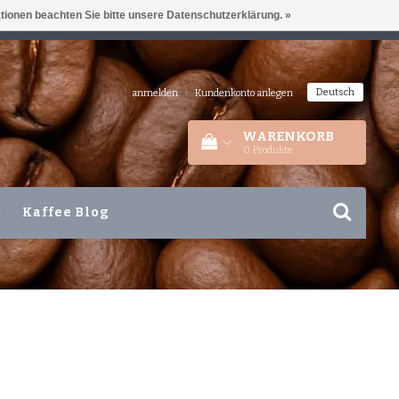
ationen beachten Sie bitte unsere Datenschutzerklärung. »
IEDERLANDEN
+31 180 44 8008
Deutsch
anmelden
|
Kundenkonto anlegen
WARENKORB
0
Produkte
Kaffee Blog