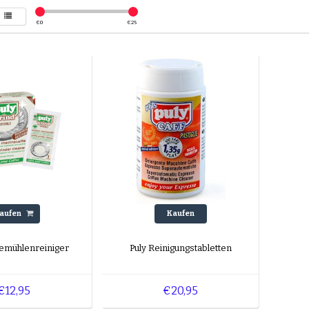
€
0
€
25
aufen
Kaufen
eemühlenreiniger
Puly Reinigungstabletten
€12,95
€20,95