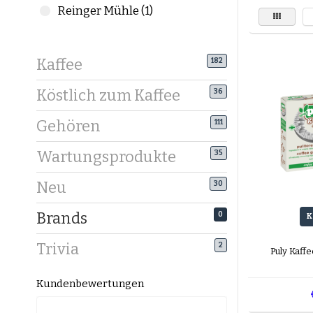
Reinger Mühle (1)
Kaffee
182
Köstlich zum Kaffee
36
Gehören
111
Wartungsprodukte
35
Neu
30
Brands
0
K
Trivia
2
Puly Kaff
Kundenbewertungen