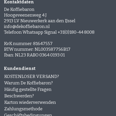
Kontaktdaten
Espresso-rub
De Koffiebaron
Peppermint Mocha
Lebkuchen Latte
Hoogeveenenweg 4 J
Zimt Latte
2913 LV Nieuwerkerk aan den IJssel
Schichtkaffee
info@dekoffiebaron.nl
Desserts und Gebäck mit Kaffee
Telefoon Whatsapp Signal +31(0)180-44 8008
KvK nummer: 81647557
BTW nummer: NL003587756B17
Iban: NL23 RABO 0364 0193 01
Kundendienst
KOSTENLOSER VERSAND?
Warum De Koffiebaron?
Häufig gestellte Fragen
Beschwerden?
Karton wiederverwenden
Zahlungsmethode
Geschäftsbedingungen