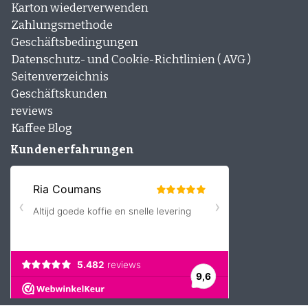
Karton wiederverwenden
Espresso-rub
Peppermint Mocha
Zahlungsmethode
Lebkuchen Latte
Geschäftsbedingungen
Zimt Latte
Datenschutz- und Cookie-Richtlinien ( AVG )
Schichtkaffee
Seitenverzeichnis
Desserts und Gebäck mit Kaffee
Geschäftskunden
reviews
Kaffee Blog
Kundenerfahrungen