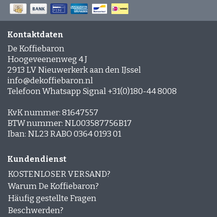
Deutscher Kaffee
Caffè Paranà
Lazarro
Caffé Breda
Melitta
Arten von Kaffeebohnen
Killer Koffie
Bristot
Dallmayr
Arabica Kaffee: Die Milde, Aromatische Wahl
Mövenpick Kaffee
Alberto
Kontaktdaten
Robusta-Kaffee: Kräftig, kräftig und vollmundig im
Neue Verpackung, vertrauter Inhalt?
Geschmack
De Koffiebaron
Neu in Sortiment
Arabica und Robusta Blends: Kräftiger geschmack
Hoogeveenenweg 4 J
Geschäftskunden
und perfekte crema
2913 LV Nieuwerkerk aan den IJssel
Stärke der Bohnensorte versus Geschmackskraft
Kaffeebohnen kurze Haltbarkeit
info@dekoffiebaron.nl
Boden und Klima: Einfluss auf Kaffeegeschmack
Reinigung der Kaffeemühle
Telefoon Whatsapp Signal +31(0)180-44 8008
Kaffeebohnen Angebot
KvK nummer: 81647557
Haltbarkeit
BTW nummer: NL003587756B17
Iban: NL23 RABO 0364 0193 01
Bohnen oder vorgemahlener Kaffee?
Kundendienst
Säuregehalt des Kaffees
KOSTENLOSER VERSAND?
Kaffeerezepte
Warum De Koffiebaron?
Kaffeecocktails
Häufig gestellte Fragen
Cold Brewd Kaffee
Beschwerden?
Eiskaffee