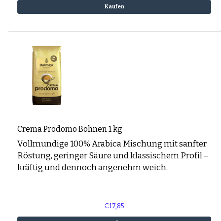
Espresso-rub
Kaufen
Peppermint Mocha
Lebkuchen Latte
Zimt Latte
Schichtkaffee
Desserts und Gebäck mit Kaffee
Crema Prodomo Bohnen 1 kg
Vollmundige 100% Arabica Mischung mit sanfter
Röstung, geringer Säure und klassischem Profil –
kräftig und dennoch angenehm weich.
€17,85