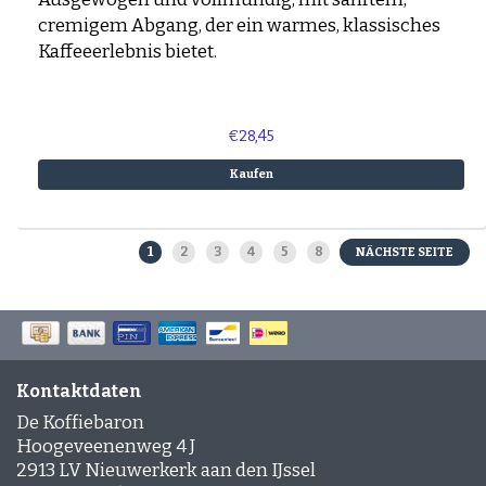
cremigem Abgang, der ein warmes, klassisches
Kaffeeerlebnis bietet.
€28,45
Kaufen
1
2
3
4
5
8
NÄCHSTE SEITE
Kontaktdaten
De Koffiebaron
Hoogeveenenweg 4 J
2913 LV Nieuwerkerk aan den IJssel