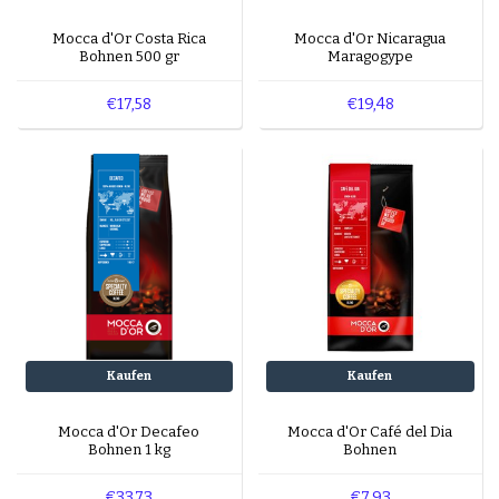
Mocca d'Or Costa Rica
Mocca d'Or Nicaragua
Bohnen 500 gr
Maragogype
€17,58
€19,48
Kaufen
Kaufen
Mocca d'Or Decafeo
Mocca d'Or Café del Dia
Bohnen 1 kg
Bohnen
€33,73
€7,93