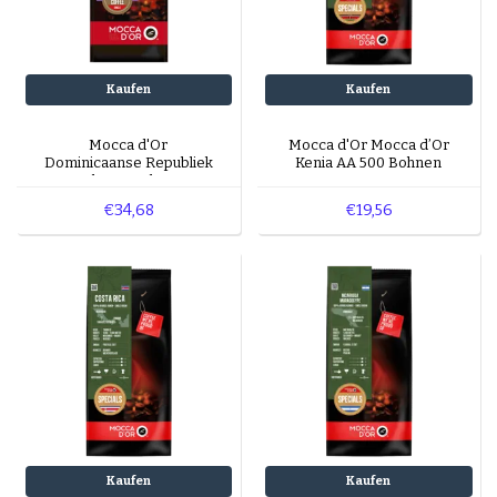
Kaufen
Kaufen
Mocca d'Or
Mocca d'Or Mocca d’Or
Dominicaanse Republiek
Kenia AA 500 Bohnen
bonen 1 kg
gram
€34,68
€19,56
Kaufen
Kaufen