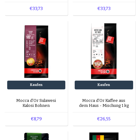
Espresso bis mildem Arabica: hier findest du
Bohnen 1 kg
immer die perfekten Kaffeebohnen.
€33,73
€33,73
Kaufen
Kaufen
Mocca d'Or Sulawesi
Mocca d'Or Kaffee aus
Kalosi Bohnen
dem Haus - Mischung 1 kg
€8,79
€26,55