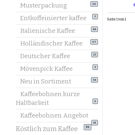
Musterpackung
20
Kaffeeboh
Entkoffeinierter kaffee
Mildere 1
7
Seite 1 von 1
Filterkaff
Italienische Kaffee
84
Sieh bei 
Zubereitu
Holländischer Kaffee
57
Kaffeebo
Deutscher Kaffee
21
Um die Au
Mövenpick Kaffee
9
wichtigst
Neu in Sortiment
54
Kaffeeboh
Wähle Boh
Kaffeebohnen kurze
harmonie
Haltbarkeit
5
Top-Mark
Kaffeebohnen Angebot
Unsere Au
18
Köstlich zum Kaffee
Filtere na
36