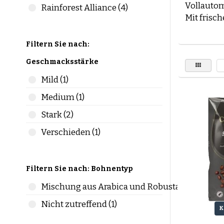
Vollautom
Rainforest Alliance (4)
Mit frisc
Unser Sor
Kaffeeb
Filtern Sie nach:
Suchst du
Geschmacksstärke
Nutze uns
Mild (1)
oder Zub
Medium (1)
Arabica v
Stark (2)
Die Wahl 
die wicht
Verschieden (1)
Arabica 
Mild
Filtern Sie nach: Bohnentyp
Leich
Mischung aus Arabica und Robusta (5)
Komp
Mehr
Nicht zutreffend (1)
K
Robusta 