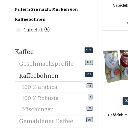
Caféclu
Kräft
Filtern Sie nach: Marken von
Mehr
Kaffeebohnen
Verl
Mehr
Caféclub (5)
Viele Mis
Anfänger 
Kaffee
182
Welche K
Geschmacksprofile
149
Nicht jed
Zubereitu
Kaffeebohnen
169
Kaffeeboh
100 % arabica
49
Mittelfei
100 % Robusta
verhinde
4
K
Mischungen
71
Kaffeeboh
Caféclub M
Stärker g
Gemahlener Kaffee
10
dichter C