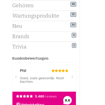
Preiswer
Gehören
111
Qualität 
Wartungsprodukte
35
und genie
Neu
30
Wie bewa
Luft
Brands
0
Kühl
Nur 
Trivia
2
So bleibt
Kundenbewertungen
Kaffeebo
Möchtest 
Vorlieben 
findest d