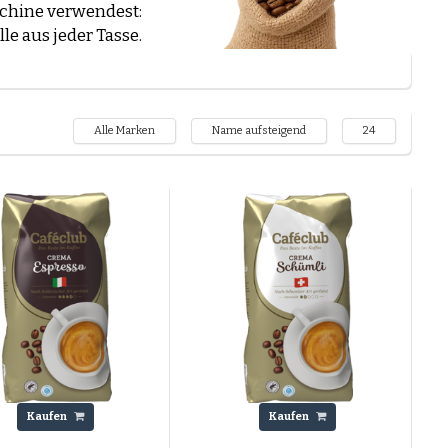
schine verwendest:
e aus jeder Tasse.
Robusta
ca Mischungen.
en Café Crème?
Alle Marken
Name aufsteigend
24
 Geschmack, Marke
ines Kaffees. Hier
Kaufen
Kaufen