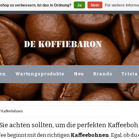
shop zu verbessern. Ist das in Ordnung?
Ja
Nein
Für weitere Inform
ING VOLGENDE WERKDAG !!!
ODER ABHOLUNG IN DEN N
en
Wartungsprodukte
Neu
Brands
Trivia
/
Kaffeebohnen
Sie achten sollten, um die perfekten Kaffeebo
fee beginnt mit den richtigen
Kaffeebohnen
. Egal, ob du