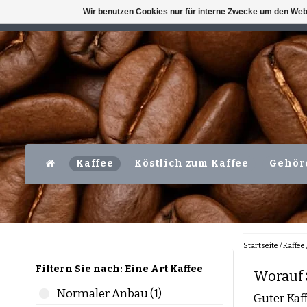
Wir benutzen Cookies nur für interne Zwecke um den Web
VERFÜGBAR MO-FR VOR 16 UHR
LEVER
Kaffee
Köstlich zum Kaffee
Gehör
Startseite
/
Kaffee
Filtern Sie nach: Eine Art Kaffee
Worauf 
Normaler Anbau (1)
Guter Kaf