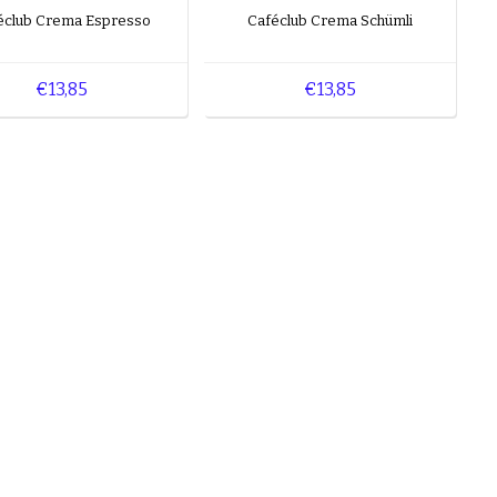
éclub Crema Espresso
Caféclub Crema Schümli
€13,85
€13,85
 Balance. Für
re Wahl.
est du mehr über
pps
an.
len Geschmack und
tigen Espresso mit