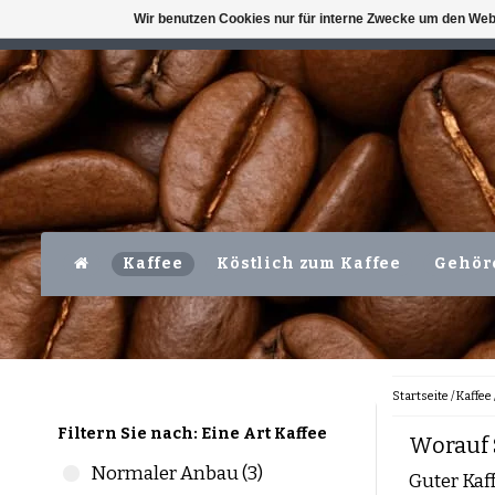
Wir benutzen Cookies nur für interne Zwecke um den Web
VERFÜGBAR MO-FR VOR 16 UHR
LEVER
Kaffee
Köstlich zum Kaffee
Gehör
Startseite
/
Kaffee
Filtern Sie nach: Eine Art Kaffee
Worauf 
Normaler Anbau (3)
Guter Kaf