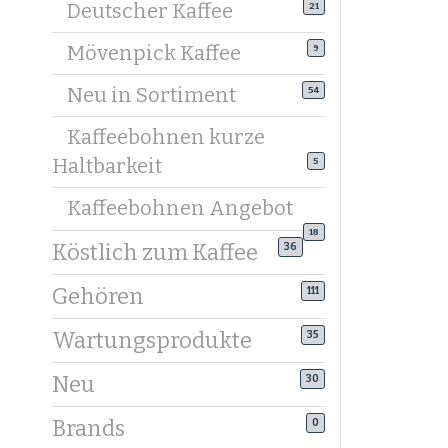
Deutscher Kaffee
21
Kaffeeboh
Mövenpick Kaffee
9
Mildere 1
Filterkaff
Neu in Sortiment
54
Sieh bei 
Kaffeebohnen kurze
Zubereitu
Haltbarkeit
5
Kaffeebo
Kaffeebohnen Angebot
Um die Au
wichtigst
18
Köstlich zum Kaffee
36
Kaffeeboh
Gehören
111
Wähle Boh
harmonie
Wartungsprodukte
35
Top-Mark
Neu
30
Unsere Au
Brands
Filtere na
0