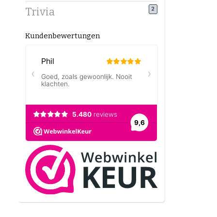
Preiswer
Trivia
2
Qualität 
und genie
Kundenbewertungen
Wie bewa
Luft
Kühl
Nur 
So bleibt
Kaffeebo
Möchtest 
Vorlieben 
findest d