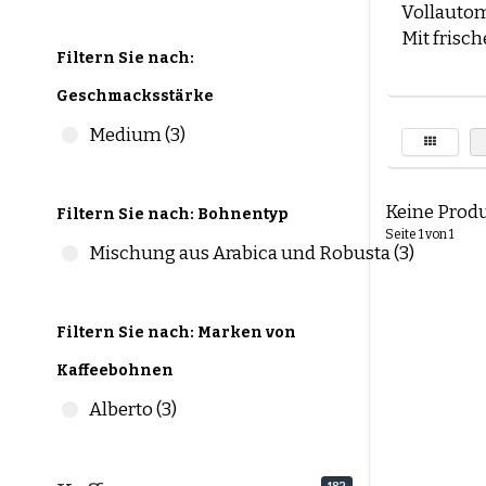
Vollautom
Mit frisc
Filtern Sie nach:
Unser Sor
Kaffeeb
Geschmacksstärke
Suchst du
Medium (3)
Nutze uns
oder Zub
Keine Produ
Filtern Sie nach: Bohnentyp
Arabica v
Seite 1 von 1
Mischung aus Arabica und Robusta (3)
Die Wahl 
die wicht
Arabica 
Filtern Sie nach: Marken von
Mild
Kaffeebohnen
Leich
Alberto (3)
Komp
Mehr
Robusta 