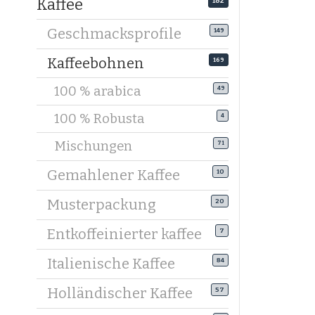
Kaffee
182
Kräft
Geschmacksprofile
149
Mehr
Verl
Kaffeebohnen
169
Mehr
100 % arabica
Viele Mis
49
Anfänger 
100 % Robusta
4
Welche K
Mischungen
71
Nicht jed
Gemahlener Kaffee
10
Zubereitu
Musterpackung
20
Kaffeeboh
Mittelfei
Entkoffeinierter kaffee
7
verhinde
Italienische Kaffee
84
Kaffeeboh
Stärker g
Holländischer Kaffee
57
dichter C