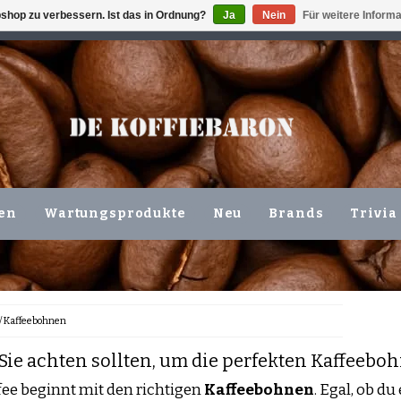
shop zu verbessern. Ist das in Ordnung?
Ja
Nein
Für weitere Inform
ING VOLGENDE WERKDAG !!!
ODER ABHOLUNG IN DEN N
en
Wartungsprodukte
Neu
Brands
Trivia
/
Kaffeebohnen
Sie achten sollten, um die perfekten Kaffeebo
fee beginnt mit den richtigen
Kaffeebohnen
. Egal, ob du