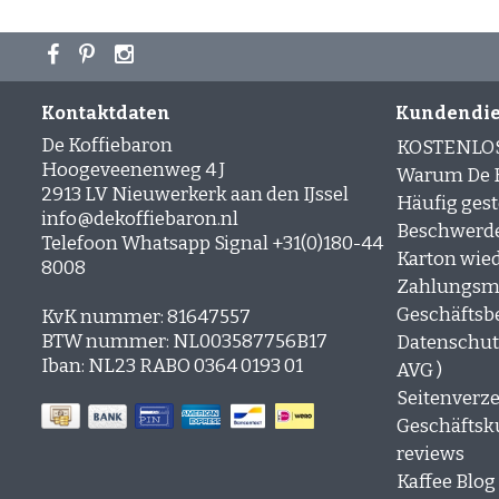
Kontaktdaten
Kundendie
De Koffiebaron
KOSTENLO
Hoogeveenenweg 4 J
Warum De K
2913 LV Nieuwerkerk aan den IJssel
Häufig gest
info@dekoffiebaron.nl
Beschwerd
Telefoon Whatsapp Signal +31(0)180-44
Karton wie
8008
Zahlungsm
Geschäftsb
KvK nummer: 81647557
BTW nummer: NL003587756B17
Datenschutz
Iban: NL23 RABO 0364 0193 01
AVG )
Seitenverze
Geschäfts
reviews
Kaffee Blog