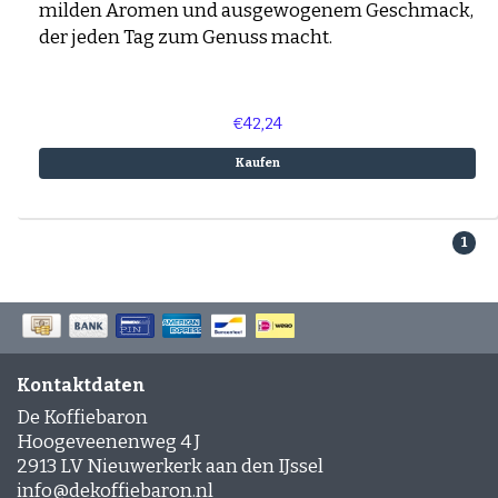
milden Aromen und ausgewogenem Geschmack,
der jeden Tag zum Genuss macht.
€42,24
Kaufen
1
Kontaktdaten
De Koffiebaron
Hoogeveenenweg 4 J
2913 LV Nieuwerkerk aan den IJssel
info@dekoffiebaron.nl