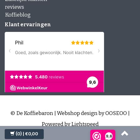
reviews
Koffieblog
Klant ervaringen
© De Koffiebaron | Webshop design by
OOSEOO
|
Powered by
Lightspeed
(0)
| €0,00
9,6