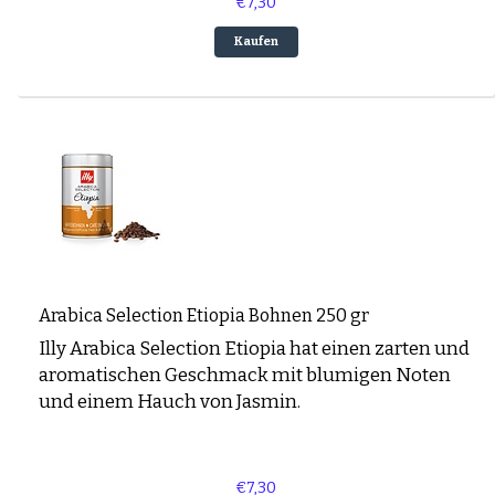
€7,30
Espresso-rub
Peppermint Mocha
Kaufen
Lebkuchen Latte
Zimt Latte
Schichtkaffee
Desserts und Gebäck mit Kaffee
Arabica Selection Etiopia Bohnen 250 gr
Illy Arabica Selection Etiopia hat einen zarten und
aromatischen Geschmack mit blumigen Noten
und einem Hauch von Jasmin.
€7,30