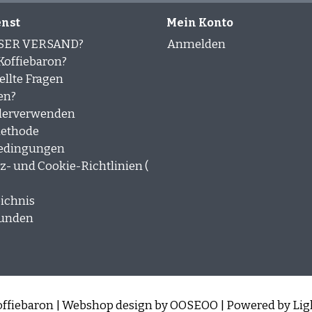
nst
Mein Konto
SER VERSAND?
Anmelden
offiebaron?
ellte Fragen
en?
derverwenden
ethode
edingungen
- und Cookie-Richtlinien (
ichnis
kunden
ffiebaron | Webshop design by
OOSEOO
| Powered by
Lig