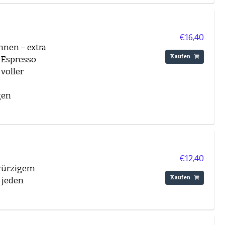
€16,40
hnen – extra
Kaufen
r Espresso
voller
gen
€12,40
 würzigem
Kaufen
 jeden