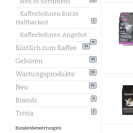
Neu in Sortiment
Kaffeebohnen kurze
Haltbarkeit
5
Kaffeebohnen Angebot
18
Köstlich zum Kaffee
36
Gehören
111
Wartungsprodukte
35
Neu
30
Brands
0
Trivia
2
Kundenbewertungen