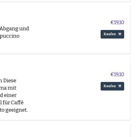
en sind ideal für
€19,10
m Abgang und
Kaufen
ppuccino
zifische
te die drei
g oder würzig.
€19,10
n Diese
Kaufen
oma mit
 mit Milch
d einer
 für Caffè
to geeignet.
und
Mocca d'Or
.
ten zu finden.