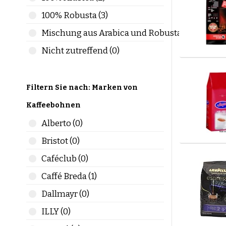
Kräft
100% Robusta (3)
Mehr
Mischung aus Arabica und Robusta (8)
Verl
Mehr
Nicht zutreffend (0)
Viele Mis
Anfänger 
Filtern Sie nach: Marken von
Welche K
Kaffeebohnen
Nicht jed
Alberto (0)
Zubereitu
Bristot (0)
Kaffeeboh
Caféclub (0)
Mittelfei
verhinde
Caffé Breda (1)
Dallmayr (0)
Kaffeeboh
Stärker g
ILLY (0)
dichter C