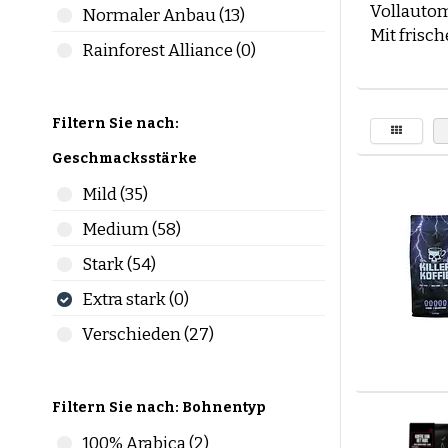
Vollautom
Normaler Anbau (13)
Mit frisc
Rainforest Alliance (0)
Unser Sor
Kaffeeb
Suchst du
Filtern Sie nach:
Nutze uns
Geschmacksstärke
oder Zub
Mild (35)
Arabica v
Medium (58)
Die Wahl 
die wicht
Stark (54)
Extra stark (0)
Arabica 
Mild
Verschieden (27)
Leich
Komp
Mehr
Filtern Sie nach: Bohnentyp
100% Arabica (2)
Robusta 