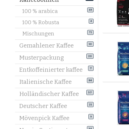
Preiswer
100 % arabica
49
Qualität 
und genie
100 % Robusta
4
Wie bewa
Mischungen
71
Luft
Gemahlener Kaffee
10
Kühl
Nur 
Musterpackung
20
So bleibt
Entkoffeinierter kaffee
7
Kaffeebo
Italienische Kaffee
84
Möchtest 
Vorlieben 
Holländischer Kaffee
57
findest d
Deutscher Kaffee
21
Mövenpick Kaffee
9
54