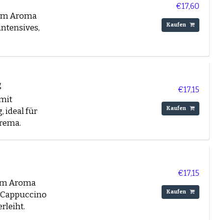
€17,60
tem Aroma
ebohnen Angebote
Kaufen
intensives,
g
€17,15
mit
Kaufen
hied in jeder Tasse.
 ideal für
Crema.
 filtere nach deinen
ldem Arabica: hier
€17,15
igem Aroma
Kaufen
d Cappuccino
rleiht.