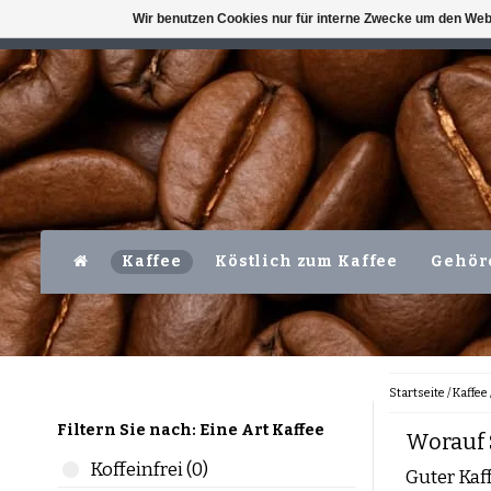
Wir benutzen Cookies nur für interne Zwecke um den Web
VERFÜGBAR MO-FR VOR 16 UHR
LEVER
Kaffee
Köstlich zum Kaffee
Gehör
Startseite
/
Kaffee
Filtern Sie nach: Eine Art Kaffee
Worauf 
Koffeinfrei (0)
Guter Kaf