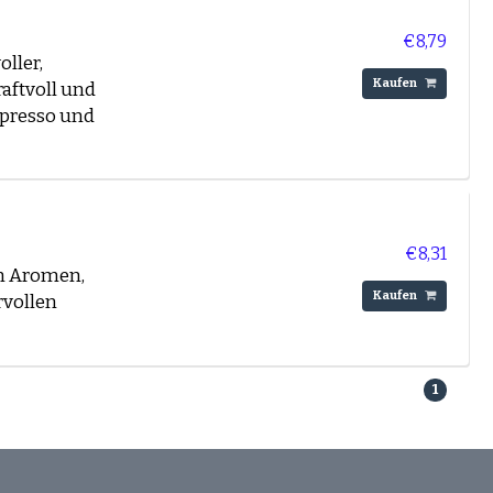
€8,79
oller,
Kaufen
aftvoll und
spresso und
€8,31
en Aromen,
Kaufen
rvollen
1