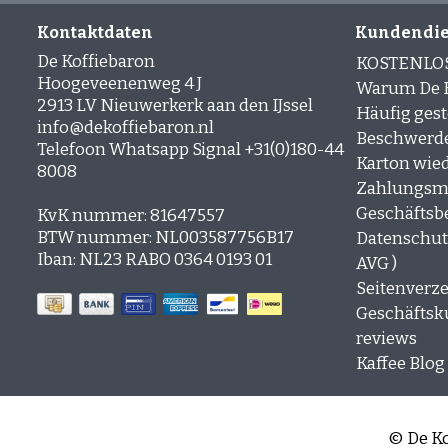
Kontaktdaten
Kundendie
De Koffiebaron
KOSTENLO
Hoogeveenenweg 4 J
Warum De K
2913 LV Nieuwerkerk aan den IJssel
Häufig gest
info@dekoffiebaron.nl
Beschwerd
Telefoon Whatsapp Signal +31(0)180-44
Karton wie
8008
Zahlungsm
Geschäftsb
KvK nummer: 81647557
BTW nummer: NL003587756B17
Datenschutz
Iban: NL23 RABO 0364 0193 01
AVG )
Seitenverze
Geschäfts
reviews
Kaffee Blog
© De Ko