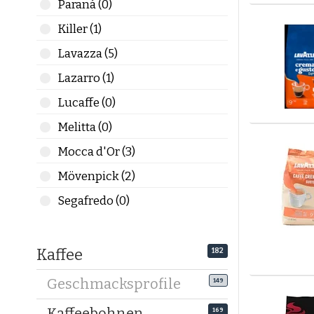
Paraná (0)
Kaffeeboh
Killer (1)
Mildere 1
Lavazza (5)
Filterkaff
Lazarro (1)
Sieh bei 
Zubereitu
Lucaffe (0)
Melitta (0)
Kaffeebo
Um die Au
Mocca d'Or (3)
wichtigst
Mövenpick (2)
Kaffeeboh
Segafredo (0)
Wähle Boh
harmonie
Kaffee
182
Top-Mark
Unsere Au
Geschmacksprofile
149
Filtere na
Kaffeebohnen
169