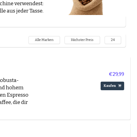
schine verwendest:
e aus jeder Tasse.
Robusta
ca Mischungen.
en Café Crème?
Alle Marken
Höchster Preis
24
 Geschmack, Marke
ines Kaffees. Hier
€29,99
 Robusta-
Kaufen
und hohem
ken Espresso
fee, die dir