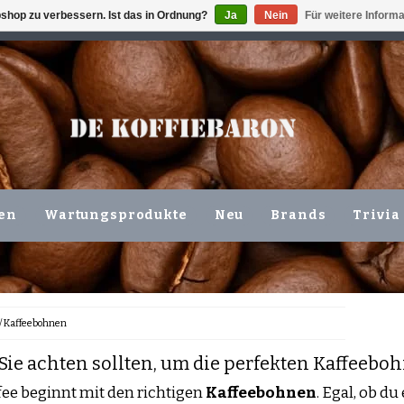
shop zu verbessern. Ist das in Ordnung?
Ja
Nein
Für weitere Inform
ING VOLGENDE WERKDAG !!!
ODER ABHOLUNG IN DEN N
en
Wartungsprodukte
Neu
Brands
Trivia
/
Kaffeebohnen
Sie achten sollten, um die perfekten Kaffeebo
fee beginnt mit den richtigen
Kaffeebohnen
. Egal, ob du