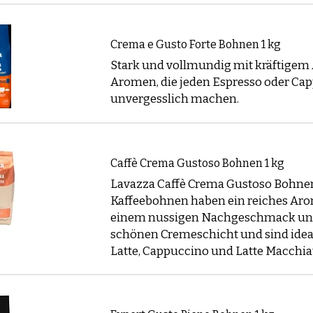
nen für Filterkaffee oder French Press
00% Arabica Bohnen mit sanften oder leicht fruchtigen Not
Crema e Gusto Forte Bohnen 1 kg
ee und French Press.
Stark und vollmundig mit kräftige
jedem Produkt auf den Tab
Aromen, die jeden Espresso oder Ca
Produktbeschreibung
für spe
ngstipps.
unvergesslich machen.
hnen nach Geschmacksprofil
swahl zu erleichtern, geben wir bei jeder Kaffeebohnensor
Caffè Crema Gustoso Bohnen 1 kg
en Geschmackstöne an, wie Schokolade, Karamell, fruchti
Lavazza Caffè Crema Gustoso Bohne
nen für Cappuccino oder Latte
Kaffeebohnen haben ein reiches Ar
nen mit Schokolade-, Karamell- oder Nusstönen, die gut
einem nussigen Nachgeschmack un
ren.
schönen Cremeschicht und sind ideal
Latte, Cappuccino und Latte Macchia
en für Kaffeebohnen
swahl umfasst Qualitätsmarken wie
Lavazza
,
Segafredo
ch Marke, Stärke, Sorte oder Preisklasse, um deinen Favori