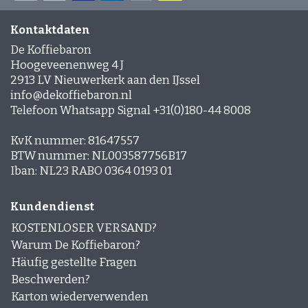
Produktbeschreibung
für spezifische
Zubereitungstipps.
Kontaktdaten
Kaffeebohnen nach Geschmacksprofil
De Koffiebaron
Hoogeveenenweg 4 J
Um die Auswahl zu erleichtern, geben wir bei
2913 LV Nieuwerkerk aan den IJssel
jeder Kaffeebohnensorte die drei wichtigsten
info@dekoffiebaron.nl
Geschmackstöne an, wie Schokolade, Karamell,
Telefoon Whatsapp Signal +31(0)180-44 8008
fruchtig oder würzig.
KvK nummer: 81647557
Kaffeebohnen für Cappuccino oder Latte
BTW nummer: NL003587756B17
Wähle Bohnen mit Schokolade-, Karamell- oder
Iban: NL23 RABO 0364 0193 01
Nusstönen, die gut mit Milch harmonieren.
Kundendienst
Top-Marken für Kaffeebohnen
KOSTENLOSER VERSAND?
Unsere Auswahl umfasst Qualitätsmarken wie
Warum De Koffiebaron?
Lavazza
,
Segafredo
und
Mocca d'Or
. Filtere nach
Häufig gestellte Fragen
Marke, Stärke, Sorte oder Preisklasse, um deinen
Beschwerden?
Favoriten zu finden.
Karton wiederverwenden