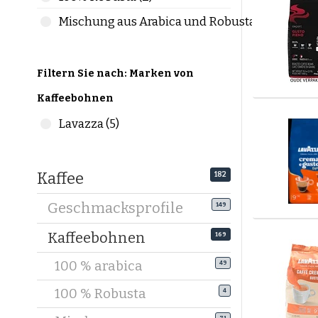
Kräft
Mischung aus Arabica und Robusta (3)
Mehr
Verl
Mehr
Filtern Sie nach: Marken von
Viele Mis
Kaffeebohnen
Anfänger 
Lavazza (5)
Welche K
Nicht jed
Kaffee
Zubereitu
182
Geschmacksprofile
Kaffeeboh
149
Mittelfei
Kaffeebohnen
169
verhinde
100 % arabica
49
Kaffeeboh
100 % Robusta
Stärker g
4
dichter C