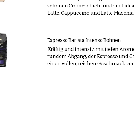
schönen Cremeschicht und sind ideal
nen für Filterkaffee oder French Press
Latte, Cappuccino und Latte Macchia
00% Arabica Bohnen mit sanften oder leicht fruchtigen Not
ee und French Press.
jedem Produkt auf den Tab
Produktbeschreibung
für spe
Espresso Barista Intenso Bohnen
ngstipps.
Kräftig und intensiv, mit tiefen Aro
hnen nach Geschmacksprofil
rundem Abgang, der Espresso und 
swahl zu erleichtern, geben wir bei jeder Kaffeebohnensor
einen vollen, reichen Geschmack verl
en Geschmackstöne an, wie Schokolade, Karamell, fruchti
nen für Cappuccino oder Latte
nen mit Schokolade-, Karamell- oder Nusstönen, die gut
ren.
en für Kaffeebohnen
swahl umfasst Qualitätsmarken wie
Lavazza
,
Segafredo
ch Marke, Stärke, Sorte oder Preisklasse, um deinen Favori