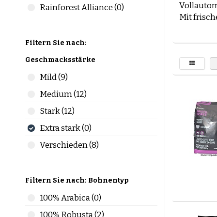
Vollautom
Rainforest Alliance (0)
Mit frisc
Unser Sor
Kaffeeb
Filtern Sie nach:
Suchst du
Geschmacksstärke
Nutze uns
Mild (9)
oder Zub
Medium (12)
Arabica v
Stark (12)
Die Wahl 
die wicht
Extra stark (0)
Verschieden (8)
Arabica 
Mild
Leich
Filtern Sie nach: Bohnentyp
Komp
Mehr
100% Arabica (0)
100% Robusta (2)
Robusta 