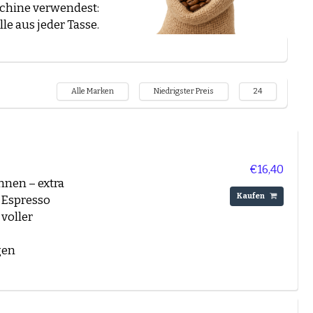
schine verwendest:
e aus jeder Tasse.
Robusta
ca Mischungen.
en Café Crème?
Alle Marken
Niedrigster Preis
24
 Geschmack, Marke
ines Kaffees. Hier
€16,40
hnen – extra
Kaufen
r Espresso
voller
gen