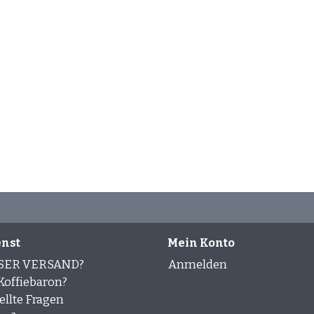
nst
Mein Konto
SER VERSAND?
Anmelden
offiebaron?
ellte Fragen