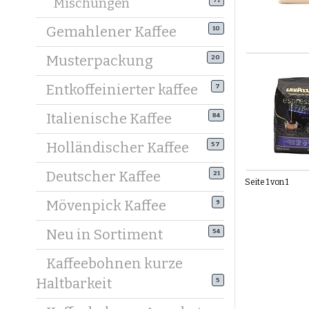
Mischungen
71
Kaffeeboh
Gemahlener Kaffee
10
Mildere 1
Filterkaff
Musterpackung
20
Sieh bei 
Entkoffeinierter kaffee
7
Zubereitu
Italienische Kaffee
84
Kaffeebo
Holländischer Kaffee
Um die Au
57
wichtigst
Deutscher Kaffee
21
Seite 1 von 1
Kaffeeboh
Mövenpick Kaffee
9
Wähle Boh
harmonie
Neu in Sortiment
54
Top-Mark
Kaffeebohnen kurze
Unsere Au
Haltbarkeit
5
Filtere na