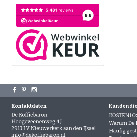
Kontaktdaten
Kundendie
De Koffiebaron
KOSTENLO
Hoogeveenenweg 4 J
Warum De K
2913 LV Nieuwerkerk aan den IJssel
Häufig gest
info@dekoffiebaron.nl