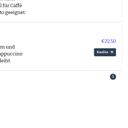
 für Caffè
to geeignet.
en sind ideal für
zifische
€22,50
men und
Kaufen
Cappuccino
te die drei
eiht.
g oder würzig.
1
 mit Milch
und
Mocca d'Or
.
ten zu finden.