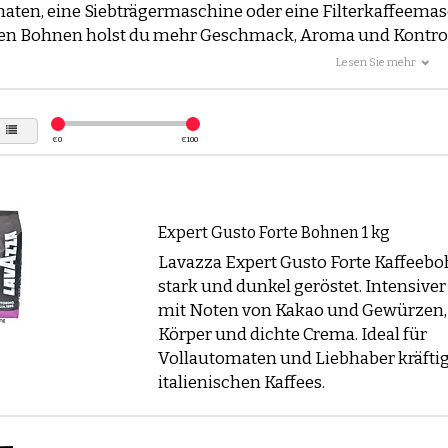
aten, eine Siebträgermaschine oder eine Filterkaffeema
hen Bohnen holst du mehr Geschmack, Aroma und Kontroll
timent enthält sowohl
Arabica Kaffeebohnen
als auch
Lesen Sie mehr
ohnen
, von kräftigen Espressos bis zu milden 100% Arabi
 Kaffeebohnen für Espresso, Cappuccino oder einen mild
ere Filter, um schnell die Bohnen zu finden, die deinem
€
0
€
100
ereitungsmethode entsprechen.
s. Robusta Kaffeebohnen: Was ist der Unterschied?
Expert Gusto Forte Bohnen 1 kg
zwischen Arabica und Robusta bestimmt den Charakter de
igsten Unterschiede:
Lavazza Expert Gusto Forte Kaffeebo
stark und dunkel geröstet. Intensive
Kaffeebohnen
mit Noten von Kakao und Gewürzen, 
 und verfeinert im Geschmack
Körper und dichte Crema. Ideal für
t fruchtig oder subtil frisch
Vollautomaten und Liebhaber kräfti
lexes Aroma, ideal für Espresso und Filterkaffee
italienischen Kaffees.
 über Arabica lesen
Kaffeebohnen