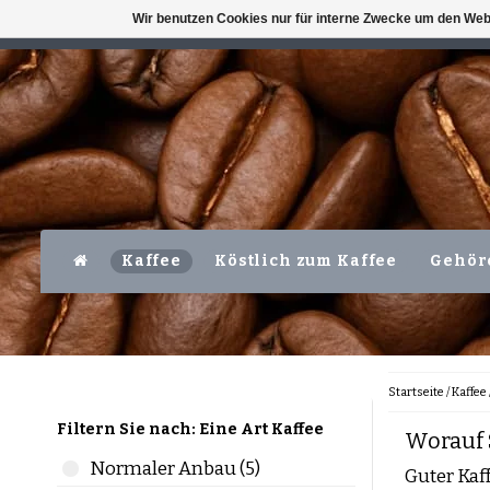
Wir benutzen Cookies nur für interne Zwecke um den Web
VERFÜGBAR MO-FR VOR 16 UHR
LEVER
Kaffee
Köstlich zum Kaffee
Gehör
Startseite
/
Kaffee
Filtern Sie nach: Eine Art Kaffee
Worauf 
Normaler Anbau (5)
Guter Kaf