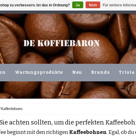
shop zu verbessern. Ist das in Ordnung?
Ja
Nein
Für weitere Inform
ING VOLGENDE WERKDAG !!!
ODER ABHOLUNG IN DEN N
en
Wartungsprodukte
Neu
Brands
Trivia
/
Kaffeebohnen
Sie achten sollten, um die perfekten Kaffeebo
fee beginnt mit den richtigen
Kaffeebohnen
. Egal, ob du