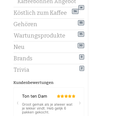
Kaffeebohnen Angebot
Preiswer
18
Köstlich zum Kaffee
36
Qualität 
und genie
Gehören
111
Wie bewa
Wartungsprodukte
35
Luft
Kühl
Neu
30
Nur 
Brands
0
So bleibt
Trivia
Kaffeebo
2
Möchtest 
Kundenbewertungen
Vorlieben 
findest d