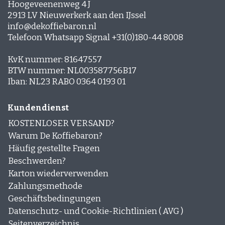
Hoogeveenenweg 4 J
Espresso-rub
2913 LV Nieuwerkerk aan den IJssel
Peppermint Mocha
info@dekoffiebaron.nl
Lebkuchen Latte
Telefoon Whatsapp Signal +31(0)180-44 8008
Zimt Latte
Schichtkaffee
Desserts und Gebäck mit Kaffee
KvK nummer: 81647557
BTW nummer: NL003587756B17
Iban: NL23 RABO 0364 0193 01
Kundendienst
KOSTENLOSER VERSAND?
Warum De Koffiebaron?
Häufig gestellte Fragen
Beschwerden?
Karton wiederverwenden
Zahlungsmethode
Geschäftsbedingungen
Datenschutz- und Cookie-Richtlinien ( AVG )
Seitenverzeichnis